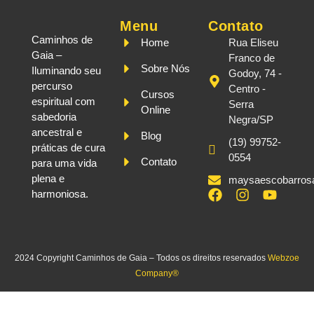
Menu
Contato
Caminhos de
Home
Rua Eliseu
Gaia –
Franco de
Sobre Nós
Iluminando seu
Godoy, 74 -
percurso
Centro -
Cursos
espiritual com
Serra
Online
sabedoria
Negra/SP
ancestral e
Blog
(19) 99752-
práticas de cura
0554
Contato
para uma vida
plena e
maysaescobarros
harmoniosa.
2024 Copyright Caminhos de Gaia – Todos os direitos reservados
Webzoe
Company®