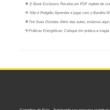
🌟
E-Book Exclusivo
: Receba um PDF repleto de cont
🌹
Não é Religião
: Aprender e jogar com o Baralho M
🌟
Tire Suas Dúvidas
: Além das aulas, estamos aqui
🌹
Práticas Energéticas
: Coloque em prática a magia
Caminhos de Gaia – Iluminando seu percurso espiritual 