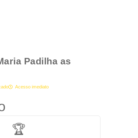
Maria Padilha as
icado
Acesso imediato
o
🏆