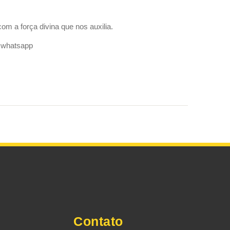
m a força divina que nos auxilia.
o whatsapp
Contato