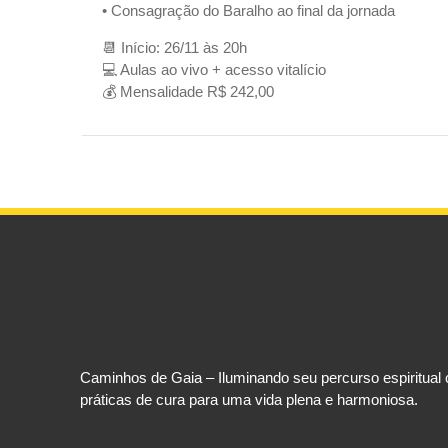
• Consagração do Baralho ao final da jornada
📆 Início: 26/11 às 20h
💻 Aulas ao vivo + acesso vitalício
💰 Mensalidade R$ 242,00
Caminhos de Gaia – Iluminando seu percurso espiritual 
práticas de cura para uma vida plena e harmoniosa.