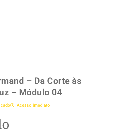
rmand – Da Corte às
uz – Módulo 04
ficado
Acesso imediato
do