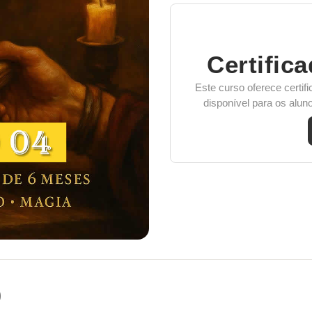
Certific
Este curso oferece certifi
disponível para os alu
o