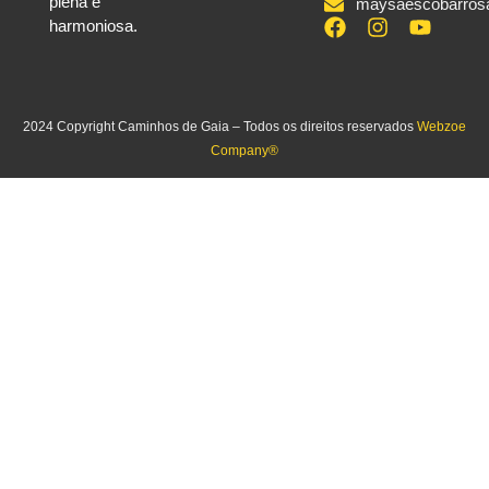
plena e
maysaescobarros
harmoniosa.
2024 Copyright Caminhos de Gaia – Todos os direitos reservados
Webzoe
Company®