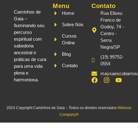
Menu
Contato
Caminhos de
Home
Rua Eliseu
Gaia –
Franco de
Sobre Nós
Iluminando seu
Godoy, 74 -
percurso
Centro -
Cursos
espiritual com
Serra
Online
sabedoria
Negra/SP
ancestral e
Blog
(19) 99752-
práticas de cura
0554
Contato
para uma vida
plena e
maysaescobarros
harmoniosa.
2024 Copyright Caminhos de Gaia – Todos os direitos reservados
Webzoe
Company®