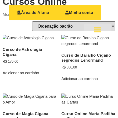
Cursos Online
Área do Aluno
Minha conta
Mostrando todos os 6 resultados
Cursos Online
Curso de Astrologia
Cigana
Curso de Baralho Cigano
segredos Lenormand
R$
170,00
R$
350,00
Adicionar ao carrinho
Adicionar ao carrinho
Curso de Magia Cigana
Curso Online Maria Padilha