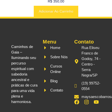
R$
350,00
Adicionar Ao Carrinho
Menu
Contato
Caminhos de
Home
Rua Eliseu
Gaia –
Franco de
Sobre Nós
Iluminando seu
Godoy, 74 -
percurso
Centro -
Cursos
espiritual com
Serra
Online
sabedoria
Negra/SP
ancestral e
Blog
(19) 99752-
práticas de cura
0554
Contato
para uma vida
plena e
maysaescobarros
harmoniosa.